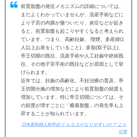
前置胎盤の発症メカニズムの詳細については、
まだよくわかっていませんが、流産手術などに
より子宮の内膜が傷ついたり、炎症などが起き
ると、前置胎盤も起こりやすくなると考えられ
ています。つまり、高齢妊娠、 喫煙、多産婦(1
人以上お産をしていること)、多胎(双子以上)、
帝王切開の既往、流産手術や人工妊娠中絶術既
往、その他子宮手術の既往などが原因として挙
げられます。
近年では、妊娠の高齢化、不妊治療の普及、帝
王切開分娩の増加などにより前置胎盤の頻度も
増加しています。特に帝王切開については、そ
の頻度が増すごとに「癒着胎盤」の発生率も上
昇することが知られています。
日本産科婦人科学会”どんな人がなりやすいの？”より
引用