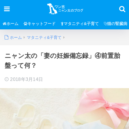
ホーム
キャットフード
マタニティ&子育て
猫の腎臓病
ホーム
マタニティ&子育て
ニャン太の「妻の妊娠備忘録」④前置胎
盤って何？
2018年3月14日