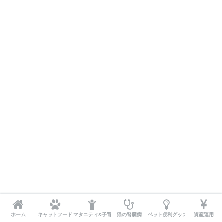
ホーム
キャットフード
マタニティ&子育て
猫の腎臓病
ペット便利グッズ
資産運用