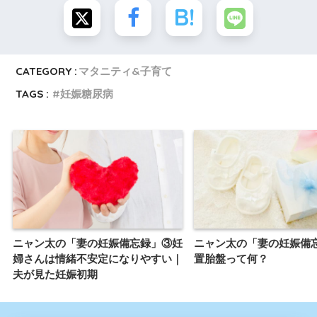
CATEGORY :
マタニティ&子育て
TAGS :
妊娠糖尿病
ニャン太の「妻の妊娠備忘録」③妊
ニャン太の「妻の妊娠備
婦さんは情緒不安定になりやすい｜
置胎盤って何？
夫が見た妊娠初期