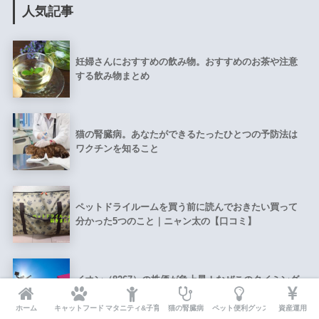
人気記事
妊婦さんにおすすめの飲み物。おすすめのお茶や注意
する飲み物まとめ
猫の腎臓病。あなたができるたったひとつの予防法は
ワクチンを知ること
ペットドライルームを買う前に読んでおきたい買って
分かった5つのこと｜ニャン太の【口コミ】
イオン（8267）の株価が急上昇！なぜこのタイミング
で？買いどきは？｜ワン吉投資
ホーム
キャットフード
マタニティ&子育て
猫の腎臓病
ペット便利グッズ
資産運用