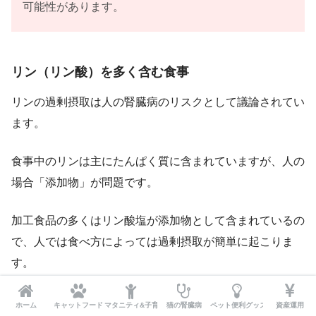
可能性があります。
リン（リン酸）を多く含む食事
リンの過剰摂取は人の腎臓病のリスクとして議論されてい
ます。
食事中のリンは主にたんぱく質に含まれていますが、人の
場合「添加物」が問題です。
加工食品の多くはリン酸塩が添加物として含まれているの
で、人では食べ方によっては過剰摂取が簡単に起こりま
す。
一般的な猫の食事でリンの過剰摂取は起こらないと思いま
ホーム
キャットフード
マタニティ&子育て
猫の腎臓病
ペット便利グッズ
資産運用